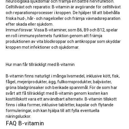
neurologiska sjukdomar och främja en bättre nervfunktion.
Celltillväxt och reparatio: B-vitamin är avgörande för celltillväxt
och reparationsprocesser i kroppen. De hjälper till att bibehålla
friska hud-, hår- och nagelceller och främja vävnadsreparation
efter skada eller sjukdom.
Immunförsvar: Vissa B-vitaminer, som B6, B9 och B12, spelar
en roll i immunsystemets funktion genom att främja
produktionen av vita blodkroppar och antikroppar som skyddar
kroppen mot infektioner och sjukdomar.
Hur man får tillräckligt med B-vitamin
B-vitamin finns naturligt i många livsmedel, inklusive kött, fisk,
fågel, mejeriprodukter, ägg, fullkornsprodukter, baljväxter,
gröna bladgrönsaker och berikade spannmål. För de som har
svårt att få tillräckligt med B-vitamin genom kosten kan
kosttillskott vara ett användbart alternativ. B-vitamin tillskott
finns i olika former, inklusive tabletter, kapslar och flytande
formuleringar, och kan hjälpa till att fylla eventuella
näringsluckor.
FAQ B-vitamin