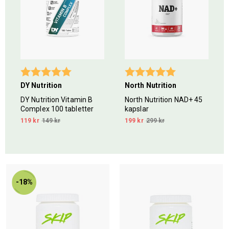
Betyg:
5.0 utav 5 stjärnor
Betyg:
5.0 utav 5 stjär
DY Nutrition
North Nutrition
DY Nutrition Vitamin B
North Nutrition NAD+ 45
Complex 100 tabletter
kapslar
119 kr
149 kr
199 kr
299 kr
-18%