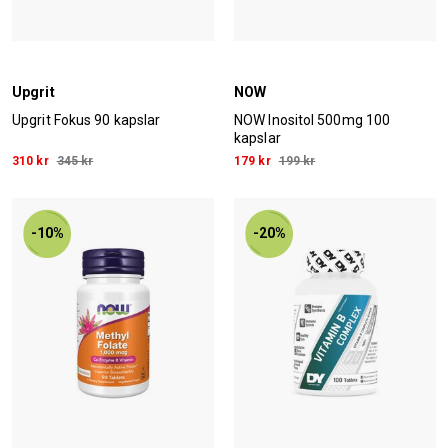
Upgrit
NOW
Upgrit Fokus 90 kapslar
NOW Inositol 500mg 100
kapslar
310 kr
345 kr
179 kr
199 kr
-10%
-20%