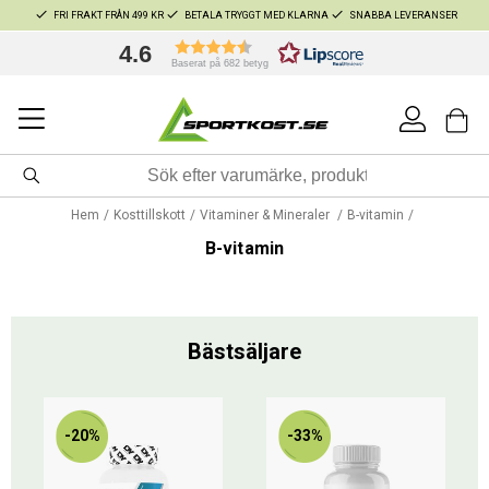
FRI FRAKT FRÅN 499 KR
BETALA TRYGGT MED KLARNA
SNABBA LEVERANSER
4.6
Baserat på 682 betyg
Hem
Kosttillskott
Vitaminer & Mineraler
B-vitamin
B-vitamin
Bästsäljare
-20%
-33%