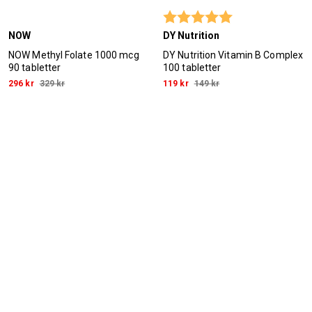
Betyg:
5.0 utav 5 stjärn
NOW
DY Nutrition
NOW Methyl Folate 1000 mcg
DY Nutrition Vitamin B Complex
90 tabletter
100 tabletter
296 kr
329 kr
119 kr
149 kr