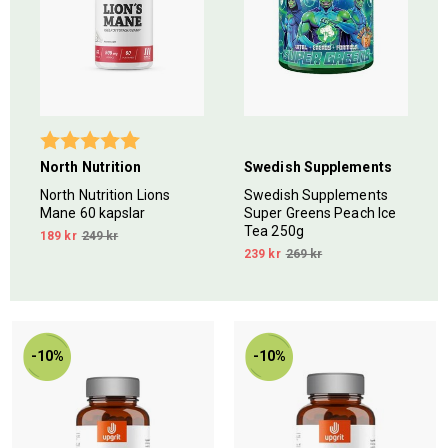
5 stjärnor
Betyg:
5.0 utav 5 stjärnor
North Nutrition
Swedish Supplements
North Nutrition Lions
Swedish Supplements
Mane 60 kapslar
Super Greens Peach Ice
Tea 250g
189 kr
249 kr
239 kr
269 kr
-10%
-10%