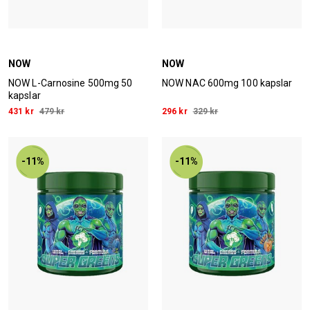
NOW
NOW
NOW L-Carnosine 500mg 50
NOW NAC 600mg 100 kapslar
kapslar
431 kr
479 kr
296 kr
329 kr
-11%
-11%