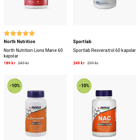
Betyg:
5.0 utav 5 stjärnor
North Nutrition
Sportlab
North Nutrition Lions Mane 60
Sportlab Resveratrol 60 kapslar
kapslar
189 kr
249 kr
249 kr
299 kr
-10%
-10%