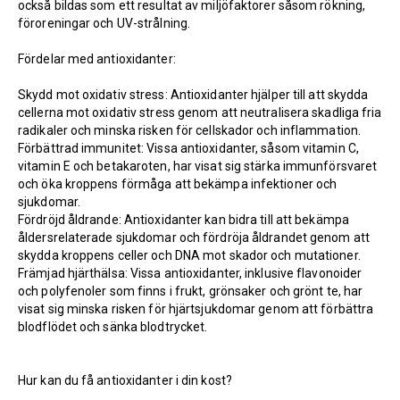
också bildas som ett resultat av miljöfaktorer såsom rökning,
föroreningar och UV-strålning.
Fördelar med antioxidanter:
Skydd mot oxidativ stress: Antioxidanter hjälper till att skydda
cellerna mot oxidativ stress genom att neutralisera skadliga fria
radikaler och minska risken för cellskador och inflammation.
Förbättrad immunitet: Vissa antioxidanter, såsom vitamin C,
vitamin E och betakaroten, har visat sig stärka immunförsvaret
och öka kroppens förmåga att bekämpa infektioner och
sjukdomar.
Fördröjd åldrande: Antioxidanter kan bidra till att bekämpa
åldersrelaterade sjukdomar och fördröja åldrandet genom att
skydda kroppens celler och DNA mot skador och mutationer.
Främjad hjärthälsa: Vissa antioxidanter, inklusive flavonoider
och polyfenoler som finns i frukt, grönsaker och grönt te, har
visat sig minska risken för hjärtsjukdomar genom att förbättra
blodflödet och sänka blodtrycket.
Hur kan du få antioxidanter i din kost?