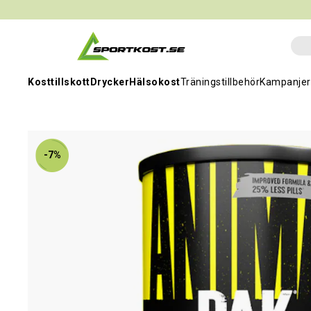
Kosttillskott
Drycker
Hälsokost
Träningstillbehör
Kampanjer
-7%