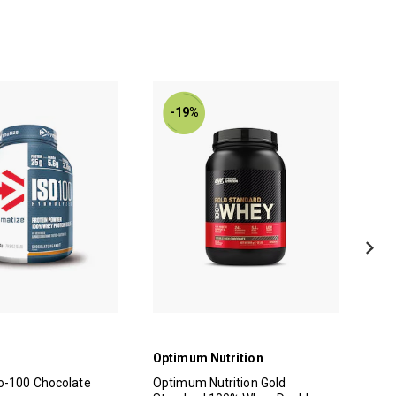
-19%
Optimum Nutrition
Tyn
o-100 Chocolate
Optimum Nutrition Gold
Tyn