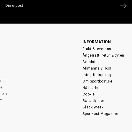
INFORMATION
Frakt & leverans
Ångerrätt, retur & byten
Betalning
Allmänna villkor
Integritetspolicy
r ett
Om Sportkost.se
 &
Hållbarhet
 inom
Cookie
kt
Rabattkoder
Black Week
Sportkost Magazine