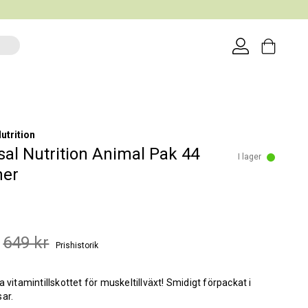
utrition
sal Nutrition Animal Pak 44
I lager
ner
649 kr
Prishistorik
a vitamintillskottet för muskeltillväxt! Smidigt förpackat i
ar.