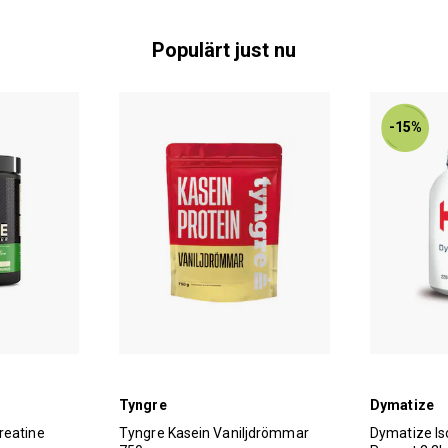
Populärt just nu
-15%
Tyngre
Dymatize
reatine
Tyngre Kasein Vaniljdrömmar
Dymatize Is