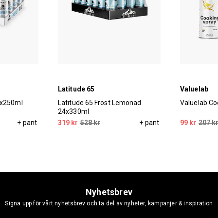
Latitude 65
Valuelab
4x250ml
Latitude 65 Frost Lemonad
Valuelab Co
24x330ml
+ pant
319 kr
528 kr
+ pant
99 kr
207 k
Nyhetsbrev
Signa upp för vårt nyhetsbrev och ta del av nyheter, kampanjer & inspiration