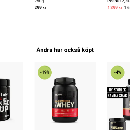
750g
Peanut 2,2k
299 kr
1 399 kr
1 6
Andra har också köpt
-19%
-4%