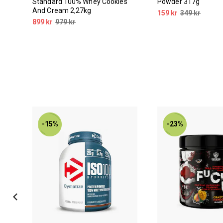
Standard 100% Whey Cookies
Powder 317g
And Cream 2,27kg
159 kr
349 kr
899 kr
979 kr
-15%
-23%