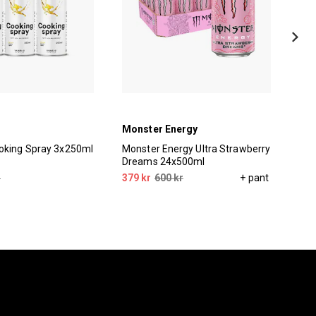
Monster Energy
Cel
oking Spray 3x250ml
Monster Energy Ultra Strawberry
Cel
Dreams 24x500ml
r
379 kr
600 kr
+ pant
369