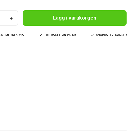
+
Lägg i varukorgen
YGGT MED KLARNA
FRI FRAKT FRÅN 499 KR
SNABBA LEVERANSER