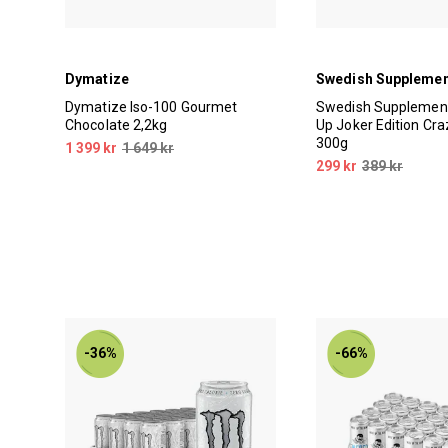
Dymatize
Swedish Suppleme
Dymatize Iso-100 Gourmet
Swedish Supplemen
me
Chocolate 2,2kg
Up Joker Edition Cr
300g
1 399 kr
1 649 kr
299 kr
389 kr
-36%
-66%