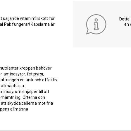
t säljande vitamintillskott för
Detta 
en 
mal Pak fungerar! Kapslarna är
!
onutrienter kroppen behöver
, aminosyror, fettsyror,
ättningen en unik och effektiv
h allmänhälsa.
nosyrorna hjälper till att
erhämtning. Örterna och
att skydda cellerna mot fria
oppens allmänna