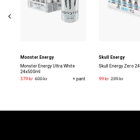
Monster Energy
Skull Energy
Monster Energy Ultra White
Skull Energy Zero 2
24x500ml
pant
379 kr
600 kr
+ pant
99 kr
299 kr