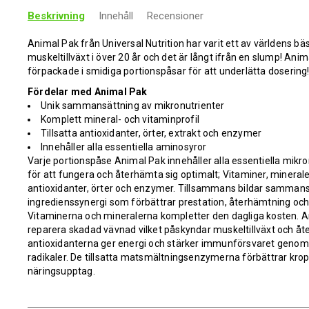
Beskrivning
Innehåll
Recensioner
Animal Pak från Universal Nutrition har varit ett av världens bäs
muskeltillväxt i över 20 år och det är långt ifrån en slump! Ani
förpackade i smidiga portionspåsar för att underlätta dosering
Fördelar med Animal Pak
Unik sammansättning av mikronutrienter
Komplett mineral- och vitaminprofil
Tillsatta antioxidanter, örter, extrakt och enzymer
Innehåller alla essentiella aminosyror
Varje portionspåse Animal Pak innehåller alla essentiella mikr
för att fungera och återhämta sig optimalt; Vitaminer, mineraler
antioxidanter, örter och enzymer. Tillsammans bildar sammans
ingredienssynergi som förbättrar prestation, återhämtning oc
Vitaminerna och mineralerna kompletter den dagliga kosten. Ami
reparera skadad vävnad vilket påskyndar muskeltillväxt och åt
antioxidanterna ger energi och stärker immunförsvaret genom 
radikaler. De tillsatta matsmältningsenzymerna förbättrar kr
näringsupptag.