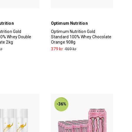
trition
Optimum Nutrition
Uni
rition Gold
Optimum Nutrition Gold
Uni
00% Whey Double
Standard 100% Whey Chocolate
44 
ate 2kg
Orange 908g
599
kr
379 kr
469 kr
-36%