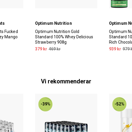
nts
Optimum Nutrition
Optimum Nu
ts Fucked
Optimum Nutrition Gold
Optimum Nut
azy Mango
Standard 100% Whey Delicious
Standard 1
Strawberry 908g
Rich Chocol
379 kr
469 kr
939 kr
979 
Vi rekommenderar
-39%
-52%