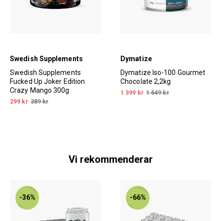
Swedish Supplements
Dymatize
Swedish Supplements
Dymatize Iso-100 Gourmet
Fucked Up Joker Edition
Chocolate 2,2kg
Crazy Mango 300g
1 399 kr
1 649 kr
299 kr
389 kr
Vi rekommenderar
-36%
-66%