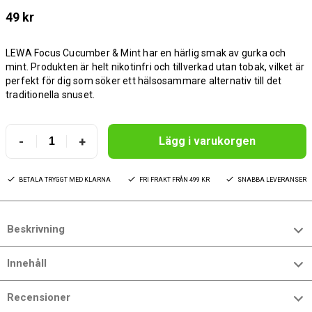
49 kr
LEWA Focus Cucumber & Mint har en härlig smak av gurka och
mint. Produkten är helt nikotinfri och tillverkad utan tobak, vilket är
perfekt för dig som söker ett hälsosammare alternativ till det
traditionella snuset.
-
+
Lägg i varukorgen
BETALA TRYGGT MED KLARNA
FRI FRAKT FRÅN 499 KR
SNABBA LEVERANSER
Beskrivning
Innehåll
Recensioner