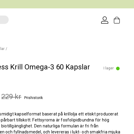
lar
ss Krill Omega-3 60 Kapslar
I lager
229 kr
Prishistorik
midigt kapselformat baserat på krillolja ett etiskt producerat
pårbart tillskott. Fettsyrorna är fosfolipidbundna för hög
 biotillgänglighet. Den naturliga formulan är fri från
en och fyllnadsmedel, och levereras i lukt- och smakfria mjuka