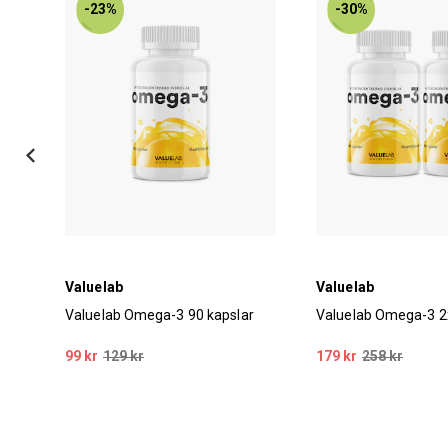
-23%
-30%
Valuelab
Valuelab
0
Valuelab Omega-3 90 kapslar
Valuelab Omega-3 2
99 kr
129 kr
179 kr
258 kr