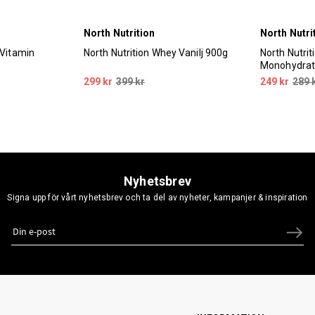
North Nutrition
North Nutri
 Vitamin
North Nutrition Whey Vanilj 900g
North Nutrit
Monohydrat
299 kr
399 kr
249 kr
289 
Nyhetsbrev
Signa upp för vårt nyhetsbrev och ta del av nyheter, kampanjer & inspiration