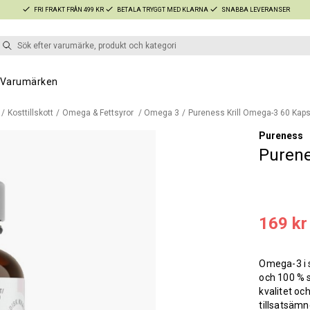
FRI FRAKT FRÅN 499 KR
BETALA TRYGGT MED KLARNA
SNABBA LEVERANSER
Varumärken
Kosttillskott
Omega & Fettsyror
Omega 3
Pureness Krill Omega-3 60 Kaps
Pureness
Purene
169 kr
Omega-3 i s
och 100 % s
kvalitet och
tillsatsämn