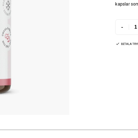
kapslar som
-
BETALA TR