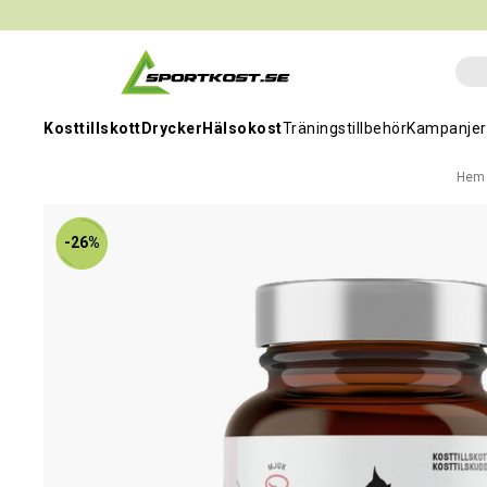
Kosttillskott
Drycker
Hälsokost
Träningstillbehör
Kampanjer
Hem
-26%