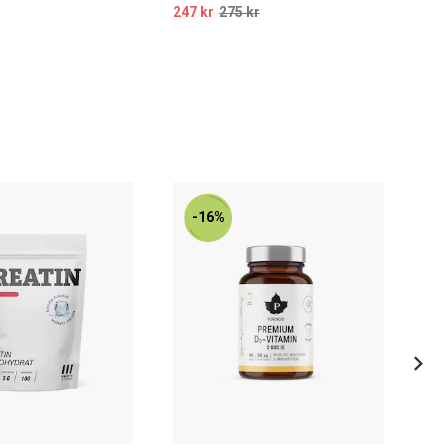
247 kr
275 kr
58 
-16%