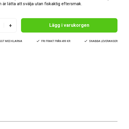
 är lätta att svälja utan fiskaktig eftersmak.
+
Lägg i varukorgen
YGGT MED KLARNA
FRI FRAKT FRÅN 499 KR
SNABBA LEVERANSER