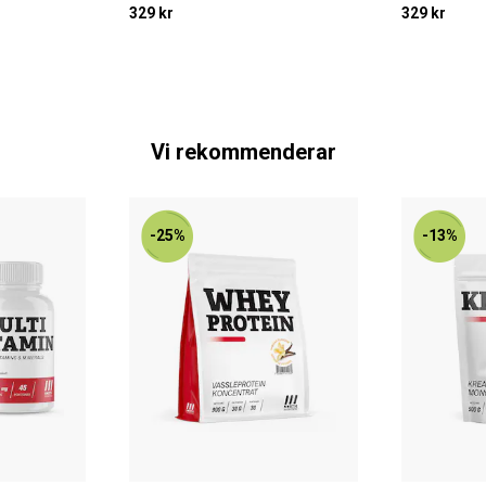
329 kr
329 kr
Vi rekommenderar
-25%
-13%