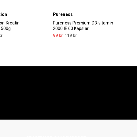
tion
Pureness
Ski
ion Kreatin
Pureness Premium D3-vitamin
Ski
 500g
2000 IE 60 Kapslar
120
kr
99 kr
119 kr
119