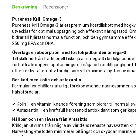
Beskrivning
Recensioner
Pureness Krill Omega-3
Pureness Krill Omega-3 är ett premium kosttillskott med högkvalit
utvecklat för optimal upptagning och effektivt näringsstöd. 
bidrar till hjärtats normala funktion, och den gynnsamma effekt
250 mg EPA och DHA.
Överlägsen absorption med fosfolipidbunden omega-3
Till skillnad från traditionell fiskolja är omega-3 i krillolja bundet 
förbättra kroppens upptagningsförmåga och biotillgänglighet. D
ett effektivt alternativ för dig som vill maximera nyttan av dina 
Berikad med kolin och astaxantin
Formulan innehåller naturligt förekommande näringsämnen so
hälsofördelar:
✔ Kolin – en vitaminliknande förening som bidrar till normal l
✔ Astaxantin – en kraftfull karotenoidantioxidant som ger kaps
Hållbar och ren råvara från Antarktis
Krilloljan utvinns från några av världens renaste havsvatten k
Harvesting-metoden minimerar bifångst och skyddar marina eko