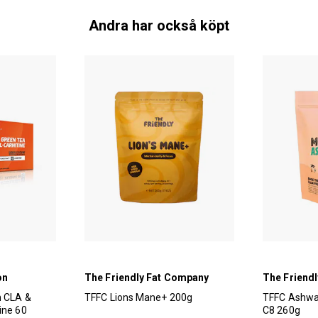
Andra har också köpt
on
The Friendly Fat Company
The Friend
n CLA &
TFFC Lions Mane+ 200g
TFFC Ashwa
ine 60
C8 260g