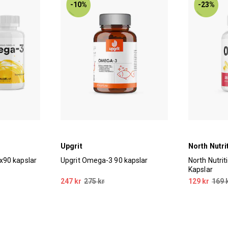
-10%
-23%
Upgrit
North Nutri
x90 kapslar
Upgrit Omega-3 90 kapslar
North Nutri
Kapslar
247 kr
275 kr
129 kr
169 