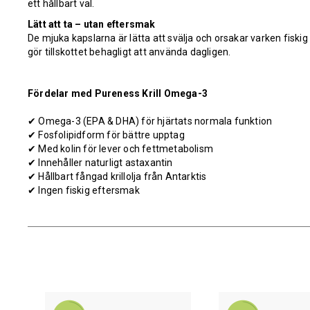
ett hållbart val.
Lätt att ta – utan eftersmak
De mjuka kapslarna är lätta att svälja och orsakar varken fiskig
gör tillskottet behagligt att använda dagligen.
Fördelar med Pureness Krill Omega-3
✔ Omega-3 (EPA & DHA) för hjärtats normala funktion
✔
Fosfolipidform för bättre upptag
✔
Med kolin för lever och fettmetabolism
✔
Innehåller naturligt astaxantin
✔
Hållbart fångad krillolja från Antarktis
✔
Ingen fiskig eftersmak