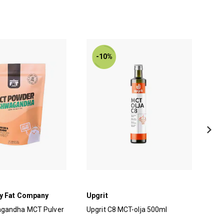
-10%
ly Fat Company
Upgrit
Upg
gandha MCT Pulver
Upgrit C8 MCT-olja 500ml
Upg