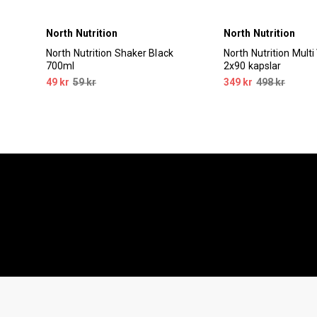
North Nutrition
North Nutrition
North Nutrition Shaker Black
North Nutrition Multi
700ml
2x90 kapslar
49 kr
59 kr
349 kr
498 kr