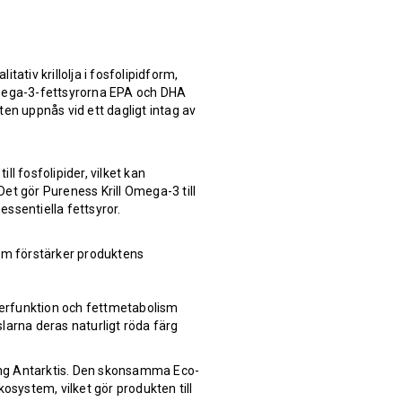
ativ krillolja i fosfolipidform,
Omega-3-fettsyrorna EPA och DHA
en uppnås vid ett dagligt intag av
till fosfolipider, vilket kan
et gör Pureness Krill Omega-3 till
essentiella fettsyror.
m förstärker produktens
everfunktion och fettmetabolism
larna deras naturligt röda färg
ring Antarktis. Den skonsamma Eco-
system, vilket gör produkten till