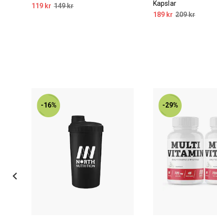
Kapslar
pant
119 kr
149 kr
189 kr
209 kr
-16%
-29%