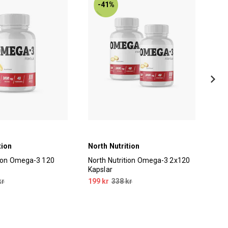
-41%
tion
North Nutrition
Ski
tion Omega-3 120
North Nutrition Omega-3 2x120
Ski
Kapslar
120
kr
199 kr
338 kr
129