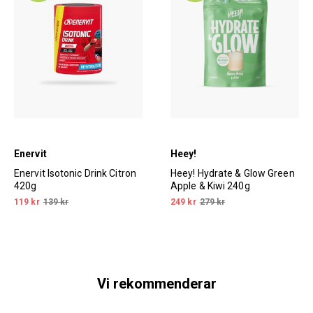
Enervit
Heey!
Enervit Isotonic Drink Citron
Heey! Hydrate & Glow Green
420g
Apple & Kiwi 240g
119 kr
139 kr
249 kr
279 kr
Vi rekommenderar