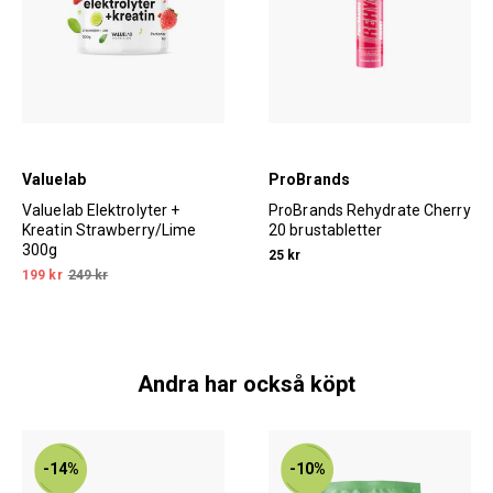
Valuelab
ProBrands
Valuelab Elektrolyter +
ProBrands Rehydrate Cherry
Kreatin Strawberry/Lime
20 brustabletter
300g
25 kr
199 kr
249 kr
Andra har också köpt
-14%
-10%