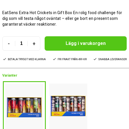
EatSens Extra Hot Crickets in Gift Box En rolig food challenge för
dig som vill testa något oväntat – eller ge bort en present som
garanterat väcker reaktioner.
-
+
Lägg i varukorgen
BETALA TRYGGT MED KLARNA
FRI FRAKT FRÅN 499 KR
SNABBA LEVERANSER
Varianter