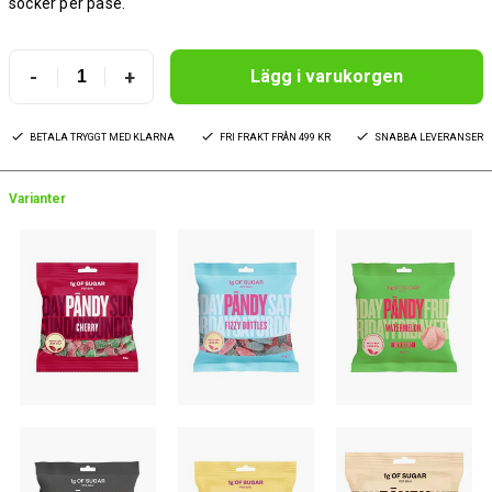
socker per påse.
-
+
Lägg i varukorgen
BETALA TRYGGT MED KLARNA
FRI FRAKT FRÅN 499 KR
SNABBA LEVERANSER
Varianter