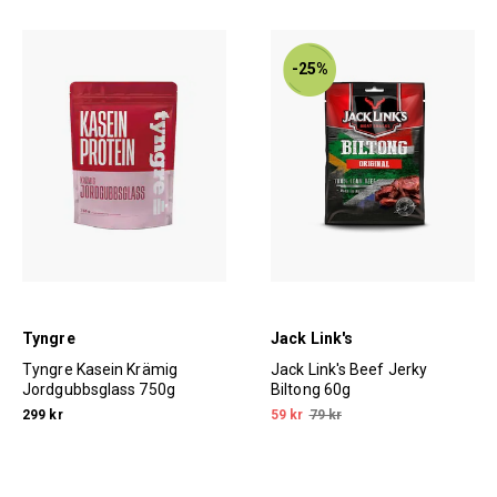
-25%
Tyngre
Jack Link's
Tyngre Kasein Krämig
Jack Link's Beef Jerky
Jordgubbsglass 750g
Biltong 60g
299 kr
59 kr
79 kr