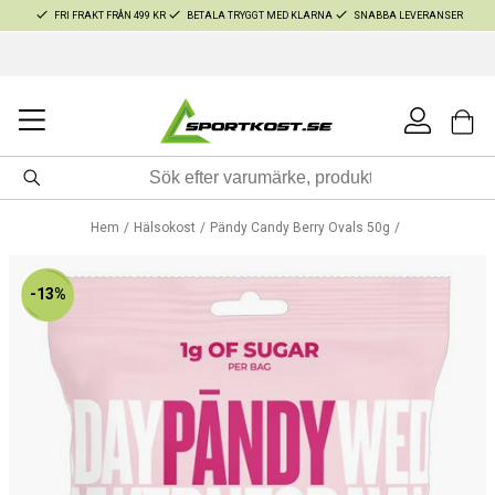
FRI FRAKT FRÅN 499 KR
BETALA TRYGGT MED KLARNA
SNABBA LEVERANSER
Hem
Hälsokost
Pändy Candy Berry Ovals 50g
-13%