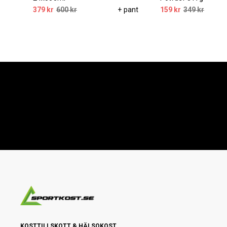
379 kr
600 kr
+ pant
159 kr
349 kr
KOSTTILLSKOTT & HÄLSOKOST