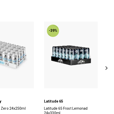
-39%
y
Latitude 65
Cel
y Zero 24x250ml
Latitude 65 Frost Lemonad
Cel
24x330ml