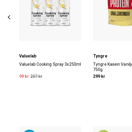
Valuelab
Tyngre
Valuelab Cooking Spray 3x250ml
Tyngre Kasein Vani
750g
99 kr
207 kr
299 kr