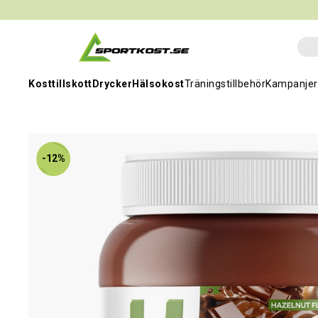
Kosttillskott
Drycker
Hälsokost
Träningstillbehör
Kampanjer
-12%