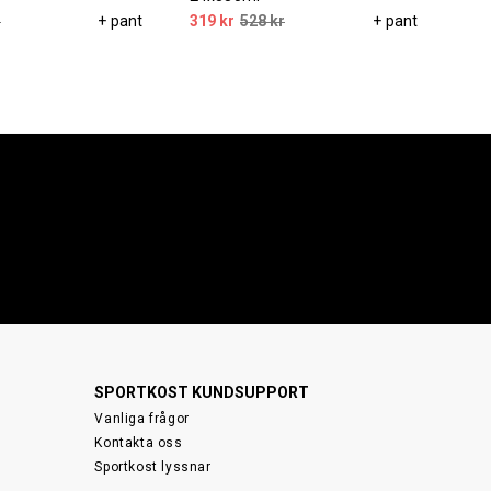
r
+ pant
319 kr
528 kr
+ pant
369
SPORTKOST KUNDSUPPORT
Vanliga frågor
Kontakta oss
Sportkost lyssnar