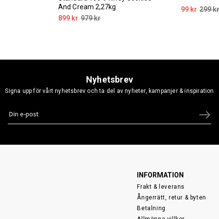
And Cream 2,27kg
99 kr
299 k
899 kr
979 kr
Nyhetsbrev
Signa upp för vårt nyhetsbrev och ta del av nyheter, kampanjer & inspiration
INFORMATION
Frakt & leverans
Ångerrätt, retur & byten
Betalning
Allmänna villkor