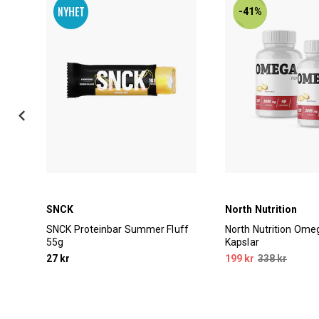
-41%
SNCK
North Nutrition
SNCK Proteinbar Summer Fluff
North Nutrition Ome
55g
Kapslar
27 kr
199 kr
338 kr