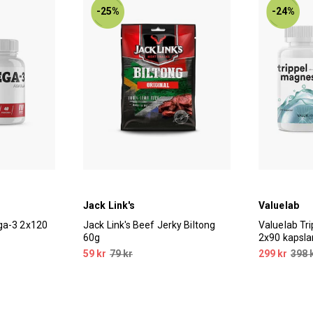
-25%
-24%
Jack Link's
Valuelab
ga-3 2x120
Jack Link's Beef Jerky Biltong
Valuelab Tr
60g
2x90 kapsla
59 kr
79 kr
299 kr
398 