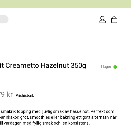
it Creametto Hazelnut 350g
I lager
79 kr
Prishistorik
 smakrik topping med ljuvlig smak av hasselnöt. Perfekt som
l pannkakor, gröt, smoothies eller bakning ett gott alternativ när
a till vardagen med fyllig smak och len konsistens.