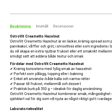
Beskrivning
Innehåll
Recensioner
OstroVit Creametto Hazelnut
OstroVit Creametto Hazelnut är en läcker, krämig spread som 
pannkakor, våfflor och gröt, i smoothies eller som ingrediens i
du vill skapa en extra njutbar frukost eller ett smakrikt mella
smidigt sätt att addera både textur och smak.
Fördelar med OstroVit Creametto Hazelnut
✔
Krämig konsistens med fyllig smak av hasselnöt
✔
Perfekt som pålägg, topping eller i bakning
✔
Enkel att använda i både kalla och varma rätter
✔
Passar till frukost, mellanmål och dessert
✔
Praktisk burk på 350 g – idealisk för daglig användning
OstroVit Creametto Hazelnut kombinerar smak, mångsidighet o
självklart val för dig som vill njuta av något riktigt gott i vardage
Laboratoriekvalitet