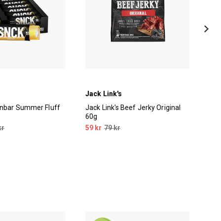
Jack Link's
SN
inbar Summer Fluff
Jack Link's Beef Jerky Original
SNC
60g
Flö
kr
59 kr
79 kr
27 