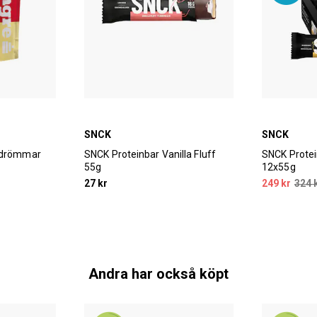
SNCK
SNCK
ljdrömmar
SNCK Proteinbar Vanilla Fluff
SNCK Prote
55g
12x55g
27 kr
249 kr
324 
Andra har också köpt