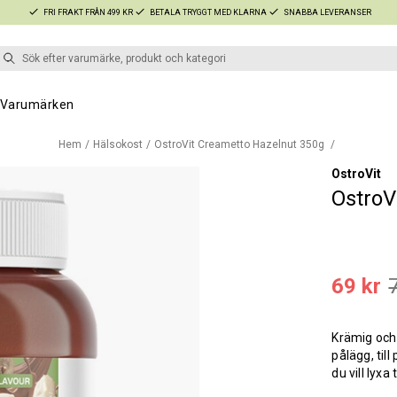
FRI FRAKT FRÅN 499 KR
BETALA TRYGGT MED KLARNA
SNABBA LEVERANSER
Varumärken
Hem
Hälsokost
OstroVit Creametto Hazelnut 350g
OstroVit
OstroV
69 kr
Krämig och
pålägg, til
du vill lyx