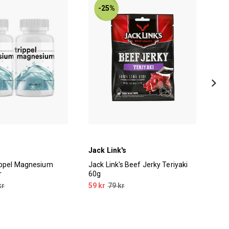
-25%
Jack Link's
Val
ippel Magnesium
Jack Link's Beef Jerky Teriyaki
Val
r
60g
kr
59 kr
79 kr
59 