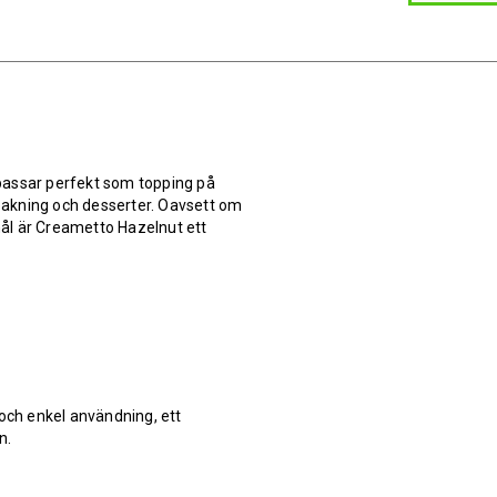
passar perfekt som topping på
 bakning och desserter. Oavsett om
nmål är Creametto Hazelnut ett
ch enkel användning, ett
n.