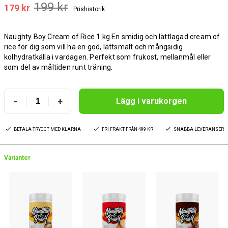
199 kr
179 kr
Prishistorik
Naughty Boy Cream of Rice 1 kg En smidig och lättlagad cream of
rice för dig som vill ha en god, lättsmält och mångsidig
kolhydratkälla i vardagen. Perfekt som frukost, mellanmål eller
som del av måltiden runt träning.
-
+
Lägg i varukorgen
BETALA TRYGGT MED KLARNA
FRI FRAKT FRÅN 499 KR
SNABBA LEVERANSER
Varianter