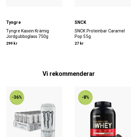
Tyngre
SNCK
Tyngre Kasein Krämig
SNCK Proteinbar Caramel
Jordgubbsglass 750g
Pop 55g
299 kr
27 kr
Vi rekommenderar
-36%
-8%