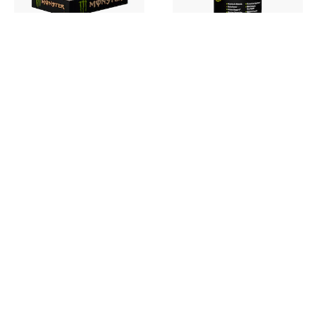
Monster Energy
Universal Nutrition
Monster Energy Mixflak
Universal Nutrition Animal
24x500ml
Pak 44 Portioner
399 kr
600 kr
+ pant
599 kr
649 kr
Nyhetsbrev
Signa upp för vårt nyhetsbrev och ta del av nyheter, kampanjer &
inspiration