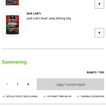
+
Jack Link's
Jack Link's Beef Jerky Biltong 60g
+
Summering
Antal
0
/
10
st
-
+
Lägg i varukorgen
BETALA TRYGGT MED KLARNA
FRI FRAKT FRÅN 499 KR
SNABBA LEVERANSER