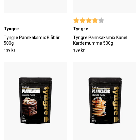
Betyg:
4.0 utav 5 stjärn
Tyngre
Tyngre
Tyngre Pannkaksmix Blåbär
Tyngre Pannkaksmix Kanel
500g
Kardemumma 500g
139 kr
139 kr