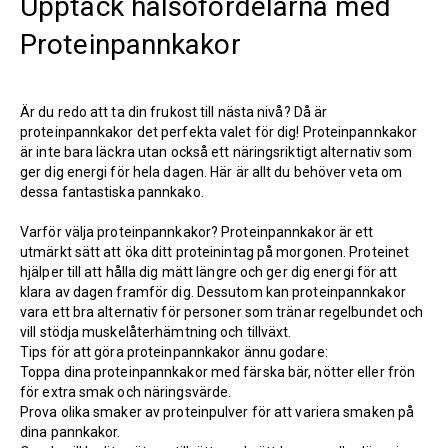
Upptäck hälsofördelarna med
Proteinpannkakor
Är du redo att ta din frukost till nästa nivå? Då är
proteinpannkakor det perfekta valet för dig! Proteinpannkakor
är inte bara läckra utan också ett näringsriktigt alternativ som
ger dig energi för hela dagen. Här är allt du behöver veta om
dessa fantastiska pannkako.
Varför välja proteinpannkakor? Proteinpannkakor är ett
utmärkt sätt att öka ditt proteinintag på morgonen. Proteinet
hjälper till att hålla dig mätt längre och ger dig energi för att
klara av dagen framför dig. Dessutom kan proteinpannkakor
vara ett bra alternativ för personer som tränar regelbundet och
vill stödja muskelåterhämtning och tillväxt.
Tips för att göra proteinpannkakor ännu godare:
Toppa dina proteinpannkakor med färska bär, nötter eller frön
för extra smak och näringsvärde.
Prova olika smaker av proteinpulver för att variera smaken på
dina pannkakor.