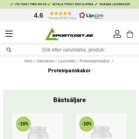
FRI FRAKT FRÅN 499 KR
BETALA TRYGGT MED KLARNA
SNABBA LEVERANSER
4.6
Baserat på 682 betyg
Hem
Hälsokost
Livsmedel
Proteinpannkakor
Proteinpannkakor
Bästsäljare
-20%
-20%