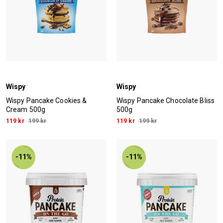
Wispy
Wispy
Wispy Pancake Cookies &
Wispy Pancake Chocolate Bliss
Cream 500g
500g
119 kr
199 kr
119 kr
199 kr
-11%
-11%