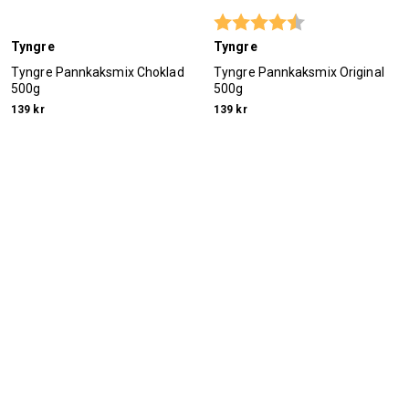
Betyg:
4.5 utav 5 stjärn
Tyngre
Tyngre
Tyngre Pannkaksmix Choklad
Tyngre Pannkaksmix Original
500g
500g
139 kr
139 kr