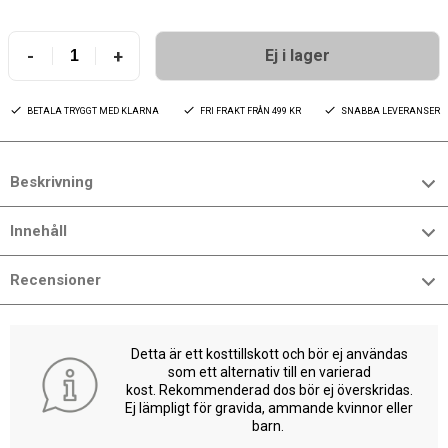
-
+
Ej i lager
BETALA TRYGGT MED KLARNA
FRI FRAKT FRÅN 499 KR
SNABBA LEVERANSER
Beskrivning
Innehåll
Recensioner
Detta är ett kosttillskott och bör ej användas
som ett alternativ till en varierad
kost. Rekommenderad dos bör ej överskridas.
Ej lämpligt för gravida, ammande kvinnor eller
barn.