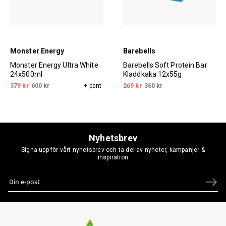
Monster Energy
Barebells
Monster Energy Ultra White
Barebells Soft Protein Bar
24x500ml
Kladdkaka 12x55g
379 kr
600 kr
+ pant
269 kr
360 kr
Nyhetsbrev
Signa upp för vårt nyhetsbrev och ta del av nyheter, kampanjer &
inspiration