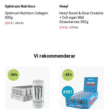
Optimum Nutrition
Heey!
Optimum Nutrition Collagen
Heey! Boost & Glow Creatine
400g
+ Coll-egan Wild
Strawberries 300g
239 kr
259 kr
219 kr
279 kr
Vi rekommenderar
-36%
-25%