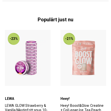
Populärt just nu
-23%
-21%
LEWA
Heey!
LEWA GLOW Strawberry &
Heey! Boost&Glow Creatine
Vanilla Nikotinfritt snus 10-
+ Coll-egan Ice Tea Peach