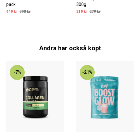
pack
300g
449 kr
590 kr
219 kr
279 kr
Andra har också köpt
-7%
-21%