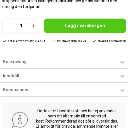
kroppens naturliga kollagenproduktion och ge din skönhet den
näring den förtjänar!
-
+
Lägg i varukorgen
BETALA TRYGGT MED KLARNA
FRI FRAKT FRÅN 499 KR
SNABBA LEVERANSER
Beskrivning
Innehåll
Recensioner
Detta är ett kosttillskott och bör ej användas
som ett alternativ till en varierad
kost. Rekommenderad dos bör ej överskridas.
Ej lämpligt för gravida, ammande kvinnor eller