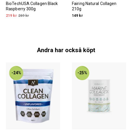
BioTechUSA Collagen Black
Fairing Natural Collagen
Raspberry 300g
210g
219 kr
269 kr
149 kr
Andra har också köpt
-24%
-25%