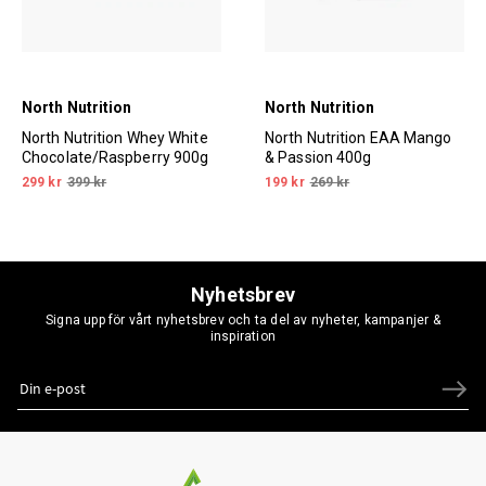
North Nutrition
North Nutrition
North Nutrition Whey White
North Nutrition EAA Mango
Chocolate/Raspberry 900g
& Passion 400g
299 kr
399 kr
199 kr
269 kr
Nyhetsbrev
Signa upp för vårt nyhetsbrev och ta del av nyheter, kampanjer &
inspiration