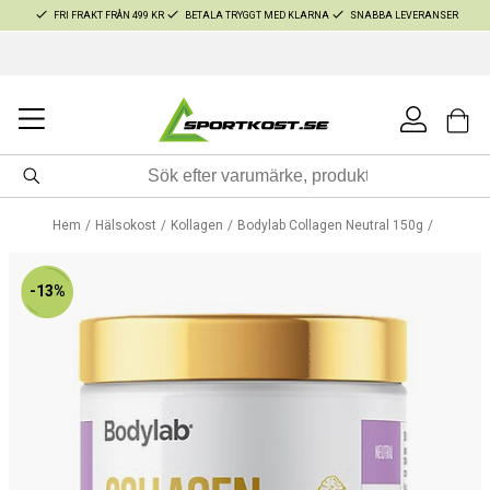
FRI FRAKT FRÅN 499 KR
BETALA TRYGGT MED KLARNA
SNABBA LEVERANSER
Hem
Hälsokost
Kollagen
Bodylab Collagen Neutral 150g
-13%