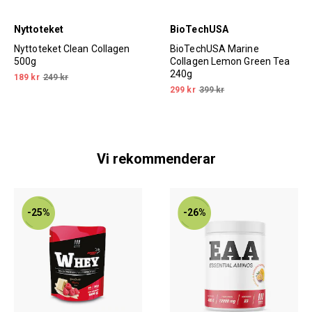
Nyttoteket
BioTechUSA
Nyttoteket Clean Collagen
BioTechUSA Marine
500g
Collagen Lemon Green Tea
240g
189 kr
249 kr
299 kr
399 kr
Vi rekommenderar
-25%
-26%