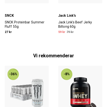
SNCK
Jack Link's
SNCK Proteinbar Summer
Jack Link's Beef Jerky
Fluff 55g
Biltong 60g
27 kr
59 kr
79 kr
Vi rekommenderar
-36%
-8%