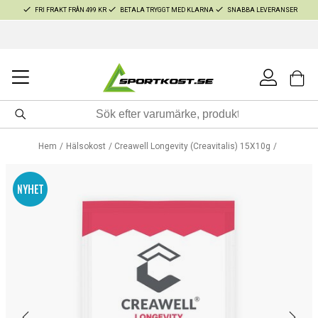
FRI FRAKT FRÅN 499 KR
BETALA TRYGGT MED KLARNA
SNABBA LEVERANSER
Hem
Hälsokost
Creawell Longevity (Creavitalis) 15X10g