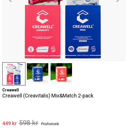
Creawell
Creawell (Creavitalis) Mix&Match 2-pack
598 kr
449 kr
Prishistorik