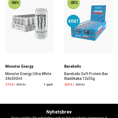
-36%
-25%
Monster Energy
Barebells
Monster Energy Ultra White
Barebells Soft Protein Bar
24x500ml
Kladdkaka 12x55g
379 kr
600 kr
+ pant
269 kr
360 kr
Nyhetsbrev
Signa upp för vårt nyhetsbrev och ta del av nyheter, kampanjer &