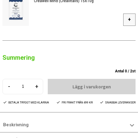
Creawell Mind (Creavitalis) 15X10g
+
Summering
Antal
0
/
2
st
-
+
Lägg i varukorgen
BETALA TRYGGT MED KLARNA
FRI FRAKT FRÅN 499 KR
SNABBA LEVERANSER
Beskrivning