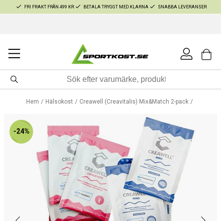
FRI FRAKT FRÅN 499 KR
BETALA TRYGGT MED KLARNA
SNABBA LEVERANSER
Hem
Hälsokost
Creawell (Creavitalis) Mix&Match 2-pack
-24%