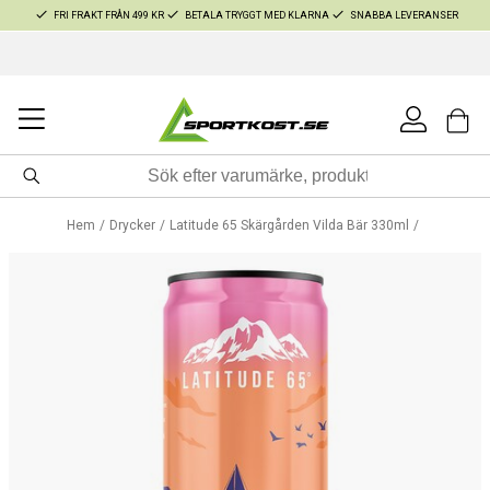
FRI FRAKT FRÅN 499 KR
BETALA TRYGGT MED KLARNA
SNABBA LEVERANSER
Hem
Drycker
Latitude 65 Skärgården Vilda Bär 330ml