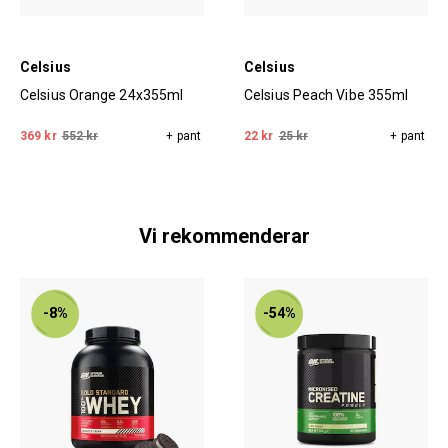
Celsius
Celsius
Celsius Orange 24x355ml
Celsius Peach Vibe 355ml
369 kr
552 kr
+ pant
22 kr
25 kr
+ pant
Vi rekommenderar
-8%
-54%