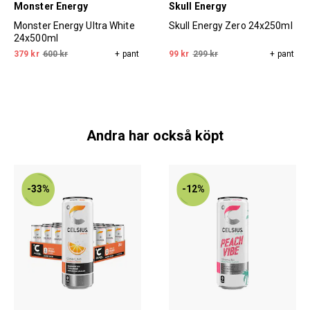
Monster Energy
Skull Energy
Monster Energy Ultra White
Skull Energy Zero 24x250ml
24x500ml
379 kr
600 kr
+ pant
99 kr
299 kr
+ pant
Andra har också köpt
-33%
-12%