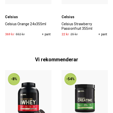
Celsius
Celsius
Celsius Orange 24x355ml
Celsius Strawberry
Passionfruit 355ml
369 kr
552 kr
+ pant
22 kr
25 kr
+ pant
Vi rekommenderar
-8%
-54%