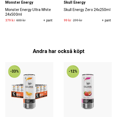
Monster Energy
Skull Energy
Monster Energy Ultra White
Skull Energy Zero 24x250ml
24x500ml
379 kr
600 kr
+ pant
99 kr
299 kr
+ pant
Andra har också köpt
-33%
-12%