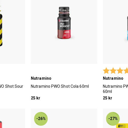
Betyg:
Nutramino
Nutramino
PWO Shot Sour
Nutramino PWO Shot Cola 60ml
Nutramino P
60ml
25 kr
25 kr
-26%
-27%