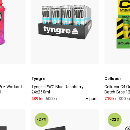
Tyngre
Cellucor
Pre-Workout
Tyngre PWO Blue Raspberry
Cellucor C4 O
l
24x250ml
Batch Bros 1
439 kr
600 kr
+ pant
219 kr
300 k
-27%
-23%