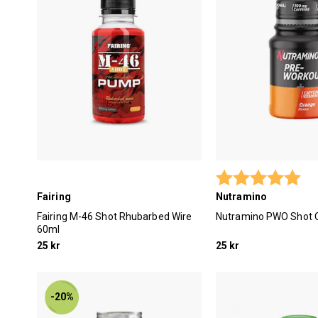
Betyg:
5.0
Fairing
Nutramino
Fairing M-46 Shot Rhubarbed Wire
Nutramino PWO Shot 
60ml
25 kr
25 kr
-20%