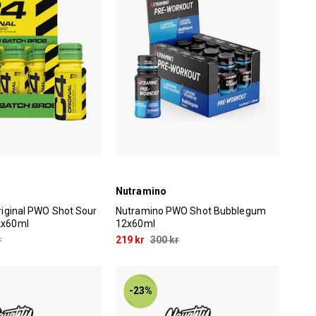
Nutramino
riginal PWO Shot Sour
Nutramino PWO Shot Bubblegum
2x60ml
12x60ml
r
219 kr
300 kr
-23%