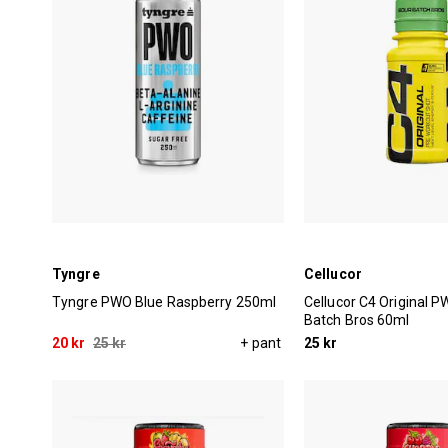
Tyngre
Cellucor
Tyngre PWO Blue Raspberry 250ml
Cellucor C4 Original 
Batch Bros 60ml
20 kr
25 kr
+ pant
25 kr