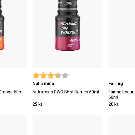
 utav 5 stjärnor
Betyg:
3.7 utav 5 stjärnor
Nutramino
Fairing
Orange 60ml
Nutramino PWO Shot Berries 60ml
Fairing Endur
60ml
25 kr
20 kr