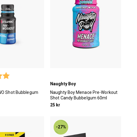
5.0 utav 5 stjärnor
Naughty Boy
WO Shot Bubblegum
Naughty Boy Menace Pre-Workout
Shot Candy Bubbelgum 60ml
25 kr
-27%