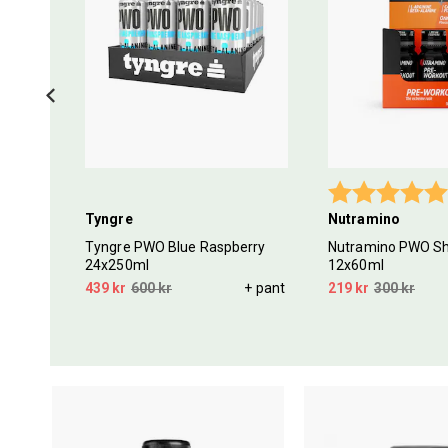
tav 5 stjärnor
Betyg:
Tyngre
Nutramino
ries
Tyngre PWO Blue Raspberry
Nutramino PWO Sh
24x250ml
12x60ml
439 kr
600 kr
+ pant
219 kr
300 kr