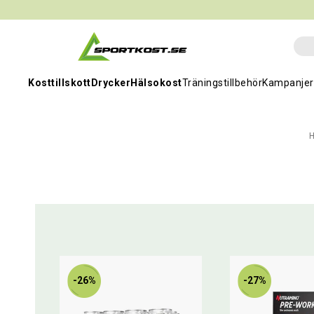
Kosttillskott
Drycker
Hälsokost
Träningstillbehör
Kampanjer
-26%
-27%