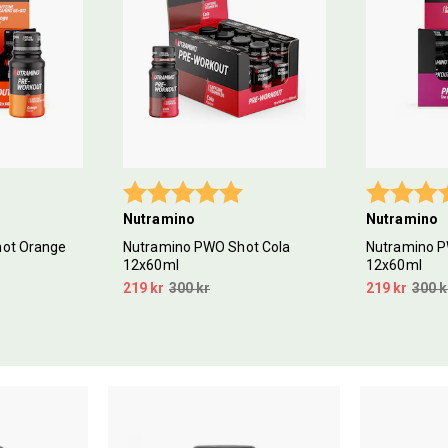
5.0 utav 5 stjärnor
Betyg:
5.0 utav 5 stjärnor
Betyg:
Nutramino
Nutramino
ot Orange
Nutramino PWO Shot Cola
Nutramino P
12x60ml
12x60ml
219 kr
300 kr
219 kr
300 k