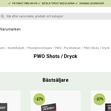
FRI FRAKT FRÅN 499 KR
BETALA TRYGGT MED KLARNA
SNABBA LEVERANSER
Varumärken
Hem
Kosttillskott
Prestationshöjare
PWO - Pre-Workout
PWO Shots / Dryck
PWO Shots / Dryck
Bästsäljare
-27%
-27%