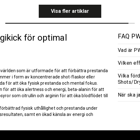
Visa fler artiklar
ikick för optimal
FAQ PW
Vad är P
Vilken e
ssvärlden som är utformade för att förbättra prestanda
Vilka för
mmer i form av koncentrerade shot-flaskor eller
Shots/Dr
nda för att öka fysisk prestanda och mental fokus.
 för att öka alertness och energi, beta-alanin för att
När ska 
ror som citrullin och arginin för att öka blodflödet till
örbättrad fysisk uthållighet och prestanda under
gsresultaten, samt en ökad känsla av energi och