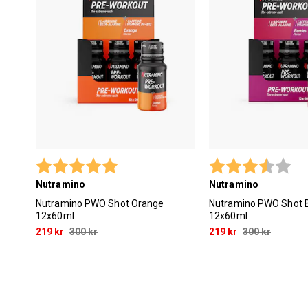
Betyg:
5.0 utav 5 stjärnor
Betyg:
3.7
Nutramino
Nutramino
Nutramino PWO Shot Orange
Nutramino PWO Shot B
12x60ml
12x60ml
219 kr
300 kr
219 kr
300 kr