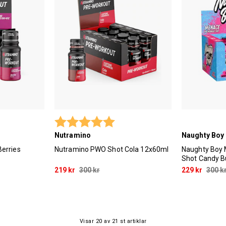
 utav 5 stjärnor
Betyg:
5.0 utav 5 stjärnor
Nutramino
Naughty Boy
erries
Nutramino PWO Shot Cola 12x60ml
Naughty Boy
Shot Candy 
219 kr
300 kr
229 kr
300 k
Visar
20
av
21
st artiklar