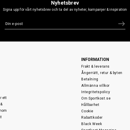
Nyhetsbrev
Signa upp för vårt nyhetsbrev och ta del av nyheter, kampanjer & inspiration
INFORMATION
Frakt & leverans
Ångerrätt, retur & byten
Betalning
Allmänna villkor
Integritetspolicy
r ett
Om Sportkost.se
 &
Hållbarhet
 inom
Cookie
kt
Rabattkoder
Black Week