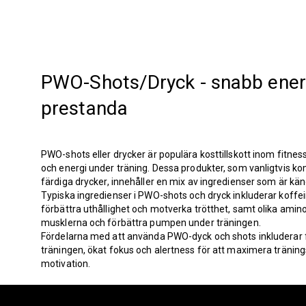
PWO-Shots/Dryck - snabb energ
prestanda
PWO-shots eller drycker är populära kosttillskott inom fitne
och energi under träning. Dessa produkter, som vanligtvis ko
färdiga drycker, innehåller en mix av ingredienser som är kä
Typiska ingredienser i PWO-shots och dryck inkluderar koffein
förbättra uthållighet och motverka trötthet, samt olika aminosy
musklerna och förbättra pumpen under träningen.
Fördelarna med att använda PWO-dyck och shots inkluderar f
träningen, ökat fokus och alertness för att maximera tränin
motivation.